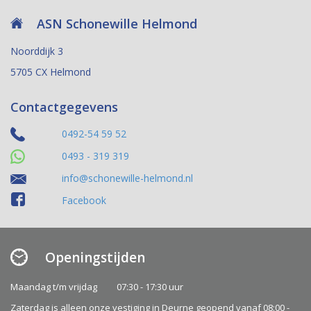
ASN Schonewille Helmond
Noorddijk 3
5705 CX Helmond
Contactgegevens
0492-54 59 52
0493 - 319 319
info@schonewille-helmond.nl
Facebook
Openingstijden
Maandag t/m vrijdag
07:30 - 17:30 uur
Zaterdag is alleen onze vestiging in Deurne geopend vanaf 08:00 -